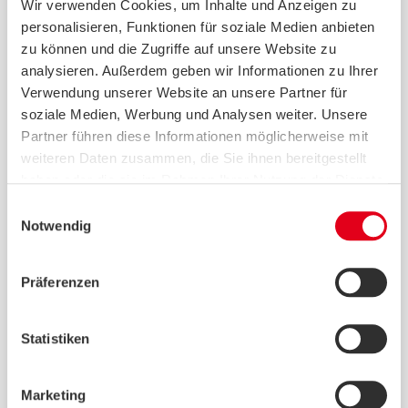
Wir verwenden Cookies, um Inhalte und Anzeigen zu
Betroffenen in der Mitte des Gesichtsfelds
personalisieren, Funktionen für soziale Medien anbieten
nur noch einen dunklen Fleck wahr. Viele
zu können und die Zugriffe auf unsere Website zu
haben Angst zu erblinden und ihre
analysieren. Außerdem geben wir Informationen zu Ihrer
Selbstständigkeit zu verlieren.
Verwendung unserer Website an unsere Partner für
Unterstützung bekommen die Betroffenen
soziale Medien, Werbung und Analysen weiter. Unsere
durch
PRO RETINA Deutschland e. V.
Partner führen diese Informationen möglicherweise mit
Die Berater*innen der
weiteren Daten zusammen, die Sie ihnen bereitgestellt
Selbsthilfeorganisation kennen diese
haben oder die sie im Rahmen Ihrer Nutzung der Dienste
Sorgen und Nöte, denn sie sind selbst
gesammelt haben.
Einwilligungsauswahl
betroffen. Deshalb wissen sie, was in
Notwendig
dieser Situation wichtig ist: fundierte
Informationen, individuelle Beratung und
Präferenzen
der Austausch mit anderen Betroffenen.
Mögliche Ursachen der AMD
Statistiken
Laut PRO RETINA sind die Ursachen für
AMD noch nicht vollständig geklärt.
Marketing