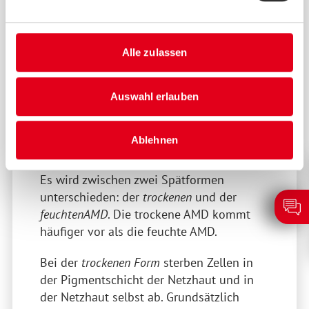
Neben dem Alter und genetischen
Faktoren können
Umwelteinflüsse,
Alle zulassen
die Ernährung und
Rauchen
Auswahl erlauben
die Entstehung begünstigen.
Ablehnen
Formen der AMD
Es wird zwischen zwei Spätformen
unterschieden: der
trockenen
und der
feuchten
AMD
. Die trockene AMD kommt
häufiger vor als die feuchte AMD.
Bei der
trockenen Form
sterben Zellen in
der Pigmentschicht der Netzhaut und in
der Netzhaut selbst ab. Grundsätzlich