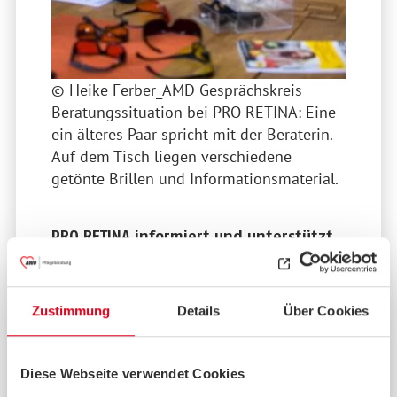
© Heike Ferber_AMD Gesprächskreis
Beratungssituation bei PRO RETINA: Eine
ein älteres Paar spricht mit der Beraterin.
Auf dem Tisch liegen verschiedene
getönte Brillen und Informationsmaterial.
PRO RETINA informiert und unterstützt.
Rund 7,5 Millionen Menschen in
Deutschland leben mit einer
Zustimmung
Details
Über Cookies
Altersabhängigen Makula-Degeneration
(AMD). Sie verlieren Fähigkeiten zu lesen
oder Gesichter zu erkennen. Bei der
Diese Webseite verwendet Cookies
fortgeschrittenen AMD nehmen die