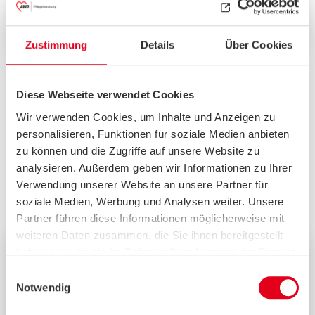
Ganzes Informationsblatt lesen
Teilen
Drucken
Zustimmung
Details
Über Cookies
Diese Webseite verwendet Cookies
Unsere Beratungswege
Wir verwenden Cookies, um Inhalte und Anzeigen zu
personalisieren, Funktionen für soziale Medien anbieten
zu können und die Zugriffe auf unsere Website zu
analysieren. Außerdem geben wir Informationen zu Ihrer
Zu allen Themen können Sie auch unsere anderen
Verwendung unserer Website an unsere Partner für
Beratungsformen in Anspruch nehmen:
soziale Medien, Werbung und Analysen weiter. Unsere
Partner führen diese Informationen möglicherweise mit
weiteren Daten zusammen, die Sie ihnen bereitgestellt
haben oder die sie im Rahmen Ihrer Nutzung der Dienste
gesammelt haben.
Einwilligungsauswahl
Notwendig