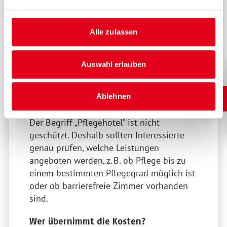
Hotels mit Pflegeangeboten, die sich
auf Gäste mit Pflegebedarf
spezialisiert haben
Alle zulassen
Pflegeeinrichtungen oder Reha-
Kliniken, die zusätzlich
Urlaubsunterkünfte für Angehörige
Auswahl erlauben
anbieten
Ablehnen
Wichtig zu wissen
Der Begriff „Pflegehotel“ ist nicht
geschützt. Deshalb sollten Interessierte
genau prüfen, welche Leistungen
angeboten werden, z. B. ob Pflege bis zu
einem bestimmten Pflegegrad möglich ist
oder ob barrierefreie Zimmer vorhanden
sind.
Wer übernimmt die Kosten?