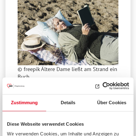
© freepik Ältere Dame ließt am Strand ein
Buch.
Entlastung für pflegende Angehörige
Zustimmung
Details
Über Cookies
Haben Sie schon Ihren Urlaub geplant?
Viele pflegende Angehörige sind rund um
Diese Webseite verwendet Cookies
die Uhr im Einsatz – oft über Monate oder
Jahre hinweg. Dabei vergessen sie, dass
Wir verwenden Cookies, um Inhalte und Anzeigen zu