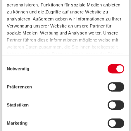
auch sie selbst Erholung, Entspannung
personalisieren, Funktionen für soziale Medien anbieten
und eine Auszeit brauchen. Ein
zu können und die Zugriffe auf unsere Website zu
Pflegehotel kann genau das ermöglichen:
analysieren. Außerdem geben wir Informationen zu Ihrer
Urlaub und Erholung und gleichzeitig eine
Verwendung unserer Website an unsere Partner für
gute Versorgung für die pflegebedürftige
soziale Medien, Werbung und Analysen weiter. Unsere
Partner führen diese Informationen möglicherweise mit
Person.
weiteren Daten zusammen, die Sie ihnen bereitgestellt
Was ist ein Pflegehotel?
haben oder die sie im Rahmen Ihrer Nutzung der Dienste
gesammelt haben.
Einwilligungsauswahl
Pflegehotels verbinden die Leistungen
Notwendig
einer Pflegeeinrichtung mit dem Komfort
eines Hotels. Sie bieten pflegebedürftigen
Präferenzen
Menschen eine professionelle Betreuung –
und ihren Angehörigen die Möglichkeit,
sich zu erholen, neue Kraft zu tanken und
Statistiken
Zeit für sich selbst zu haben. Dabei gibt es
unterschiedliche Modelle:
Marketing