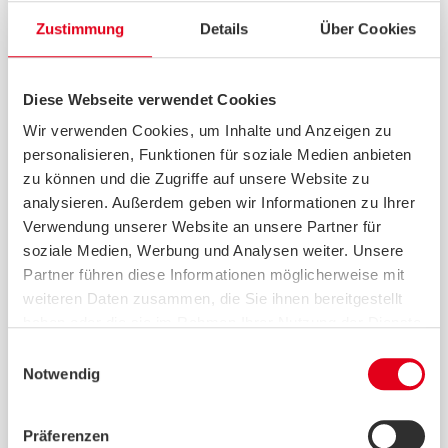
Zustimmung
Details
Über Cookies
Diese Webseite verwendet Cookies
Wir verwenden Cookies, um Inhalte und Anzeigen zu
personalisieren, Funktionen für soziale Medien anbieten
zu können und die Zugriffe auf unsere Website zu
analysieren. Außerdem geben wir Informationen zu Ihrer
Person sitzt am Laptop und hält einen
Verwendung unserer Website an unsere Partner für
Würfel mit einem Fragezeichen hoch.
soziale Medien, Werbung und Analysen weiter. Unsere
Partner führen diese Informationen möglicherweise mit
weiteren Daten zusammen, die Sie ihnen bereitgestellt
Eine neue Webseite macht komplexe
haben oder die sie im Rahmen Ihrer Nutzung der Dienste
Themen rund um die Rechtliche
gesammelt haben.
Betreuung jetzt verständlicher: Das
Einwilligungsauswahl
Notwendig
Angebot erklärt zentrale Inhalte
in
und richtet sich an
Einfacher Sprache
Menschen mit Unterstützungsbedarf
Präferenzen