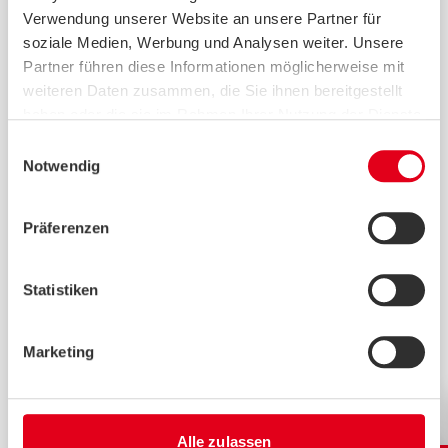
Verwendung unserer Website an unsere Partner für
soziale Medien, Werbung und Analysen weiter. Unsere
Partner führen diese Informationen möglicherweise mit
weiteren Daten zusammen, die Sie ihnen bereitgestellt
haben oder die sie im Rahmen Ihrer Nutzung der Dienste
gesammelt haben.
Einwilligungsauswahl
Notwendig
Präferenzen
Person mit Mobil-Telefon in der Hand.
Statistiken
Digitale Selbsthilfe in.kontakt für
pflegende Angehörige.
Marketing
Der Verband „wir pflegen“ hat seine App
„in.kontakt“ neu aufgesetzt. Die
kostenfreie App bietet die Möglichkeit
Alle zulassen