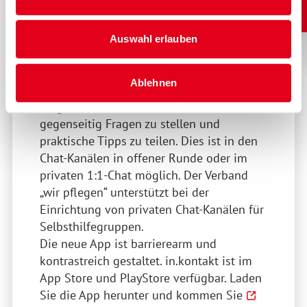
sich mit anderen pflegenden Angehörigen
zu vernetzen und sich über
Herausforderungen im Pflegealltag
Auswahl erlauben
auszutauschen: zu jeder Zeit, an jedem Ort,
zu jeder Frage – datengeschützt.
Ablehnen
Pflegende Angehörige haben die
Möglichkeit sich auszutauschen,
gegenseitig Fragen zu stellen und
praktische Tipps zu teilen. Dies ist in den
Chat-Kanälen in offener Runde oder im
privaten 1:1-Chat möglich. Der Verband
„wir pflegen“ unterstützt bei der
Einrichtung von privaten Chat-Kanälen für
Selbsthilfegruppen.
Die neue App ist barrierearm und
kontrastreich gestaltet. in.kontakt ist im
App Store und PlayStore verfügbar. Laden
Sie die App herunter und kommen Sie