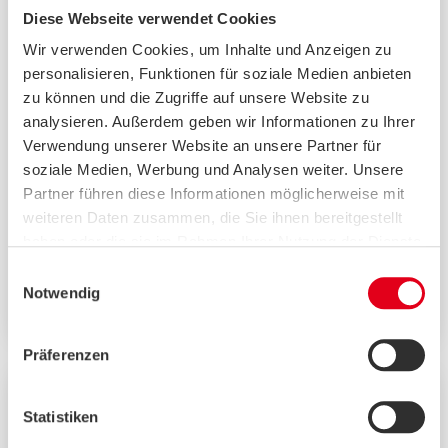
Diese Webseite verwendet Cookies
Krisenvorsorge im
Privathaushalt
Wir verwenden Cookies, um Inhalte und Anzeigen zu
personalisieren, Funktionen für soziale Medien anbieten
Bundesamtes für Bevölkerungs- und
zu können und die Zugriffe auf unsere Website zu
Katastrophenschutz (BBK) empfiehlt
analysieren. Außerdem geben wir Informationen zu Ihrer
Notfallvorsorge für hilfe- und
Verwendung unserer Website an unsere Partner für
pflegebedürftige Menschen zu Hause
soziale Medien, Werbung und Analysen weiter. Unsere
Partner führen diese Informationen möglicherweise mit
Großschadensereignisse und Notfälle gehören
weiteren Daten zusammen, die Sie ihnen bereitgestellt
zum Leben. Auch die jüngsten Krisen und
haben oder die sie im Rahmen Ihrer Nutzung der Dienste
Katastrophen in Deutschland wie die…
gesammelt haben.
Einwilligungsauswahl
Weiterlesen
Notwendig
Präferenzen
Statistiken