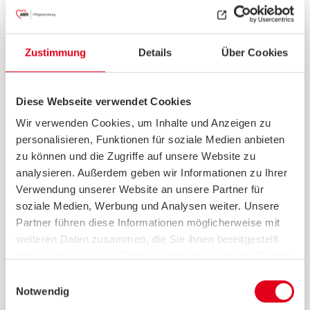
Zustimmung
Details
Über Cookies
Diese Webseite verwendet Cookies
Wir verwenden Cookies, um Inhalte und Anzeigen zu
Zwei Frauen sitzen in einem Raum, eine
personalisieren, Funktionen für soziale Medien anbieten
wird beraten.
zu können und die Zugriffe auf unsere Website zu
analysieren. Außerdem geben wir Informationen zu Ihrer
Kostenlose Rechtsberatung bei
Verwendung unserer Website an unsere Partner für
Bedürftigkeit für Menschen mit Demenz
soziale Medien, Werbung und Analysen weiter. Unsere
und ihren Angehörigen.
Partner führen diese Informationen möglicherweise mit
weiteren Daten zusammen, die Sie ihnen bereitgestellt
Menschen mit Demenz und ihre
haben oder die sie im Rahmen Ihrer Nutzung der Dienste
Angehörigen können in jedem
gesammelt haben.
Einwilligungsauswahl
Bundesland kostenfreie Beratung zu
Notwendig
diversen Themen erhalten. Dabei handelt